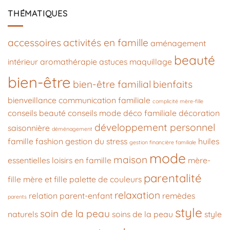
THÉMATIQUES
accessoires
activités en famille
aménagement
beauté
intérieur
aromathérapie
astuces maquillage
bien-être
bien-être familial
bienfaits
bienveillance
communication familiale
complicité mère-fille
conseils beauté
conseils mode
déco familiale
décoration
développement personnel
saisonnière
déménagement
famille
fashion
gestion du stress
huiles
gestion financière familiale
mode
maison
essentielles
loisirs en famille
mère-
parentalité
fille
mère et fille
palette de couleurs
relaxation
relation parent-enfant
remèdes
parents
style
soin de la peau
naturels
soins de la peau
style