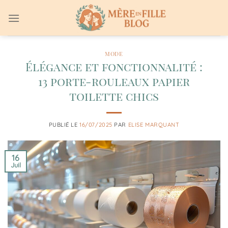
Passer
au
contenu
MODE
Élégance et fonctionnalité :
13 porte-rouleaux papier
toilette chics
PUBLIÉ LE
16/07/2025
PAR
ELISE MARQUANT
16
Juil