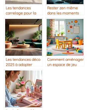
Les tendances
Rester zen même
carrelage pour la
dans les moments
maison
difficiles
Les tendances déco
Comment aménager
2025 à adopter
un espace de jeu
pour enfant