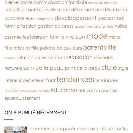
bienveillance
communication familiale
complicité mère-fille
conseils beauté
conseils mode
déco familiale
décoration
développement personnel
saisonnière
déménagement
famille
fashion
gestion du stress
huiles
gestion financière familiale
mode
maison
essentielles
loisirs en famille
mère-
parentalité
fille
mère et fille
palette de couleurs
relaxation
relation parent-enfant
remèdes
parents
style
soin de la peau
naturels
soins de la peau
style
tendances
intérieur
sécurité enfant
tendances
éducation
mode
éducation positive
transmission familiale
épanouissement
ON A PUBLIÉ RÉCEMMENT
Comment composer une tenue chic en toute