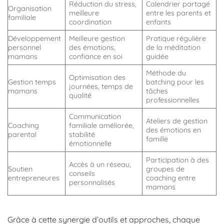
Réduction du stress,
Calendrier partagé
Organisation
meilleure
entre les parents et
familiale
coordination
enfants
Développement
Meilleure gestion
Pratique régulière
personnel
des émotions,
de la méditation
mamans
confiance en soi
guidée
Méthode du
Optimisation des
Gestion temps
batching pour les
journées, temps de
mamans
tâches
qualité
professionnelles
Communication
Ateliers de gestion
Coaching
familiale améliorée,
des émotions en
parental
stabilité
famille
émotionnelle
Participation à des
Accès à un réseau,
Soutien
groupes de
conseils
entrepreneures
coaching entre
personnalisés
mamans
Grâce à cette synergie d’outils et approches, chaque