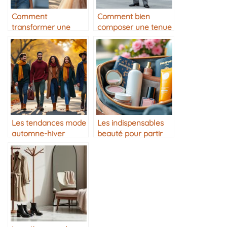
Comment
Comment bien
transformer une
composer une tenue
tenue de jour en
monochrome
tenue de soirée
Les tendances mode
Les indispensables
automne-hiver
beauté pour partir
en voyage