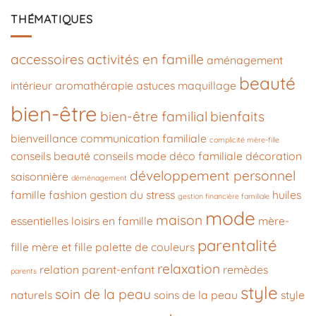
THÉMATIQUES
accessoires
activités en famille
aménagement
beauté
intérieur
aromathérapie
astuces maquillage
bien-être
bien-être familial
bienfaits
bienveillance
communication familiale
complicité mère-fille
conseils beauté
conseils mode
déco familiale
décoration
développement personnel
saisonnière
déménagement
famille
fashion
gestion du stress
huiles
gestion financière familiale
mode
maison
essentielles
loisirs en famille
mère-
parentalité
fille
mère et fille
palette de couleurs
relaxation
relation parent-enfant
remèdes
parents
style
soin de la peau
naturels
soins de la peau
style