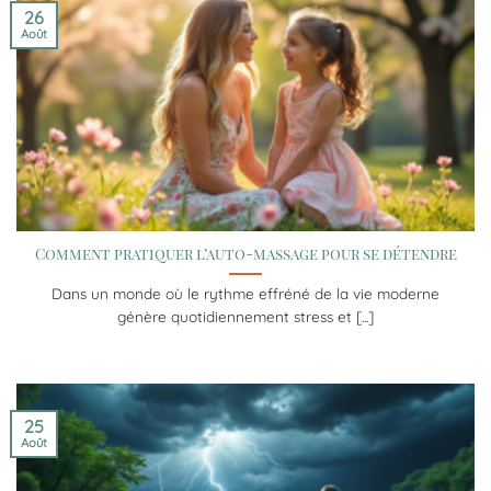
26
Août
Comment pratiquer l’auto-massage pour se détendre
Dans un monde où le rythme effréné de la vie moderne
génère quotidiennement stress et [...]
25
Août