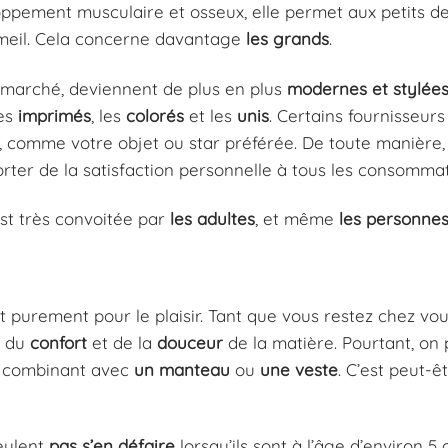
loppement musculaire et osseux, elle permet aux petits d
meil. Cela concerne davantage
les grands
.
e marché, deviennent de plus en plus
modernes et stylée
les
imprimés
, les
colorés
et les
unis
. Certains fournisseurs
, comme votre objet ou star préférée. De toute manière,
porter de la satisfaction personnelle à tous les consomma
est très convoitée par
les adultes
, et même
les personne
st purement pour le plaisir. Tant que vous restez chez vou
n du
confort
et de la
douceur
de la matière. Pourtant, on
la combinant avec
un manteau
ou
une veste
. C’est peut-ê
eulent
pas s’en défaire
lorsqu’ils sont à l’âge d’environ 5 