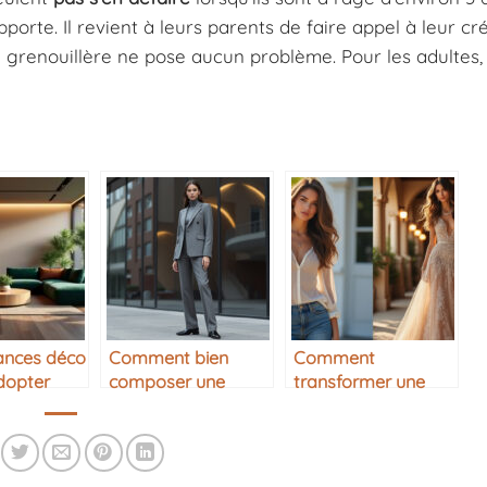
rte. Il revient à leurs parents de faire appel à leur cré
ne grenouillère ne pose aucun problème. Pour les adultes,
ances déco
Comment bien
Comment
dopter
composer une
transformer une
tenue monochrome
tenue de jour en
tenue de soirée