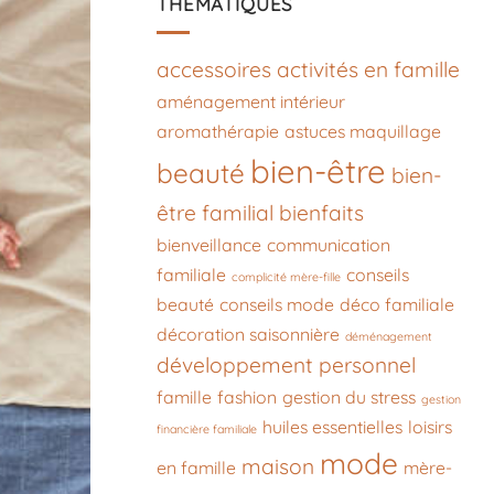
THÉMATIQUES
accessoires
activités en famille
aménagement intérieur
aromathérapie
astuces maquillage
bien-être
beauté
bien-
être familial
bienfaits
bienveillance
communication
familiale
conseils
complicité mère-fille
beauté
conseils mode
déco familiale
décoration saisonnière
déménagement
développement personnel
famille
fashion
gestion du stress
gestion
huiles essentielles
loisirs
financière familiale
mode
maison
en famille
mère-