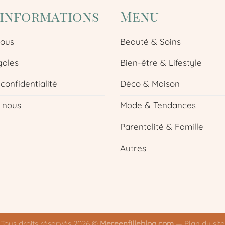
'informations
Menu
nous
Beauté & Soins
gales
Bien-être & Lifestyle
 confidentialité
Déco & Maison
 nous
Mode & Tendances
Parentalité & Famille
Autres
Tous droits réservés 2026 ©
Mereenfilleblog.com
—
Plan du site