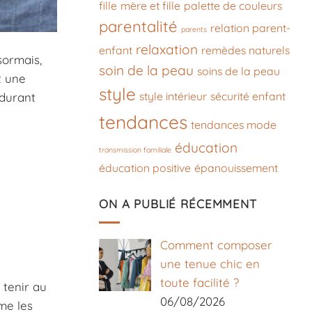
fille
mère et fille
palette de couleurs
parentalité
relation parent-
parents
relaxation
enfant
remèdes naturels
sormais,
soin de la peau
soins de la peau
t une
style
style intérieur
sécurité enfant
 durant
tendances
tendances mode
éducation
transmission familiale
éducation positive
épanouissement
ON A PUBLIÉ RÉCEMMENT
Comment composer
une tenue chic en
toute facilité ?
 tenir au
06/08/2026
me les