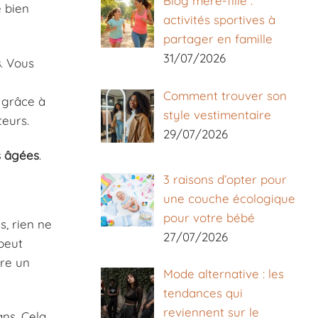
Blog mère-fille :
e bien
activités sportives à
partager en famille
31/07/2026
s
. Vous
Comment trouver son
 grâce à
style vestimentaire
teurs.
29/07/2026
s âgées
.
3 raisons d’opter pour
une couche écologique
pour votre bébé
s, rien ne
27/07/2026
 peut
tre un
Mode alternative : les
tendances qui
reviennent sur le
ans. Cela